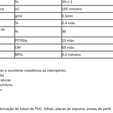
%
35+/-1
ica
oC
165 minutos
g/ml
0,5min
%
0,4 máx.
 de
%
99
PC/50g
10 máx.
UM
65 máx.
MPa
6,0 minutos
o e excelente resistência às intempéries.
ção
raturas.
químicos.
o.
icação de tubos de PVC, folhas, placas de espuma, portas de perfil,