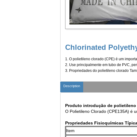
Chlorinated Polyeth
1. O polietileno clorado (CPE) é um import
2. Use principalmente em tubo de PVC, perfi
3. Propriedades do polietileno clorado T
Description
Produto
introdução de polietilen
O Polietileno Clorado (CPE135A) é um 
Propriedades Fisioquímicas Típic
Item