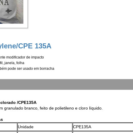
ylene/CPE 135A
ante modificador de impacto
l, janela, folha
ambém pode ser usado em borracha
o clorado /CPE135A
granulado branco, feito de polietileno e cloro líquido.
as
Unidade
CPE135A