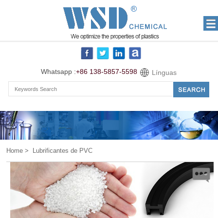
Whatsapp :
+86 138-5857-5598
Línguas
Home
> Lubrificantes de PVC