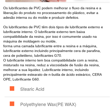
Os lubrificantes de PVC podem melhorar o fluxo da resina e a
liberação do produto no processamento do plástico, evitar a
adesão interna ou do molde e produzir defeitos.
Os lubrificantes de PVC têm dois tipos de lubrificante externo e
lubrificante interno. O lubrificante externo tem baixa
compatibilidade da resina, por isso é comumente usado na
máquina de moldagem ou molde,
forma uma camada lubrificante entre a resina e a máquina,
lubrificante externo incluindo principalmente cera de parafina,
cera de polietileno, lubrificantes G70.
O lubrificante interno tem boa compatibilidade com a resina,
misturado na resina, reduz a viscosidade de fusão da resina,
melhorar a sua liquidez. Lubrificante interno, incluindo
principalmente estearato de n-butila de ácido esteárico, CERA
OPE, Lubrificante G60.
Stearic Acid
Polyethylene Wax(PE WAX)