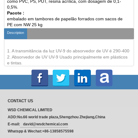
como PVC, PS, PUT, resina acrílica, com dosagem de 0,1-
0,5%.
Pacote :
embalado em tambores de papelão forrados com sacos de
PE com NW 25 kg
Description
1. A transmitância da luz UV-9 do absorvedor de UV é 290-400
2. Absorvedor de UV UV-9 Usado principalmente em plásticos
e tintas.
CONTACT US
WSD CHEMICAL LIMITED
ADD:No.66 world trade plaza,Shengzhou Zhejiang,China
E-mail:
david@wsdchemical.com
Whatspp & Wechat:+86-13858575598