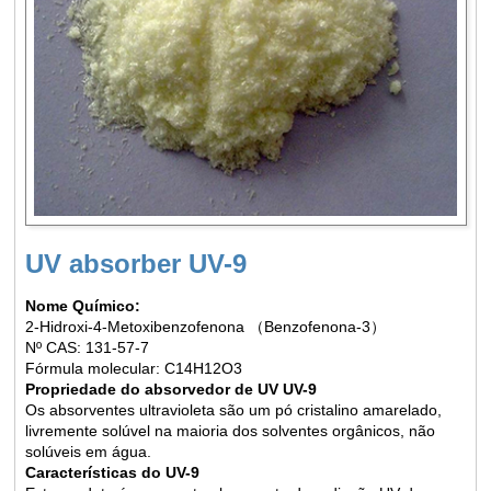
UV absorber UV-9
Nome Químico
:
2-Hidroxi-4-Metoxibenzofenona （Benzofenona-3）
Nº CAS: 131-57-7
Fórmula molecular: C14H12O3
Propriedade do absorvedor de UV UV-9
Os absorventes ultravioleta são um pó cristalino amarelado,
livremente solúvel na maioria dos solventes orgânicos, não
solúveis em água.
Características do UV-9