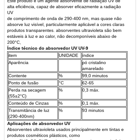
Este produto é um agente absorvente de radiação UV de
alta eficiência, capaz de absorver eficazmente a radiação
UV
de comprimento de onda de 290-400 nm, mas quase não
absorve luz visível, particularmente aplicável a cores claras
produtos transparentes. absorventes ultravioleta são bem
estáveis ​​à luz e ao calor, não decomponíveis abaixo de
200°C,
Índice técnico do absorvedor UV UV-9
item
UNIDADE
índice
Aparência
pó cristalino
amarelado
Contente
%
99,0 minutos
Ponto de fusão
°C
62-65
Perda na secagem
%
0,3 máx.
(55±2°C)
Conteúdo de Cinzas
%
0,1 máx.
Transmitância de luz
%
93 minutos
(290-400nm)
Aplicações de absorvedor UV
Absorventes ultravioleta usados ​​principalmente em tintas e
produtos cosméticos plásticos, como